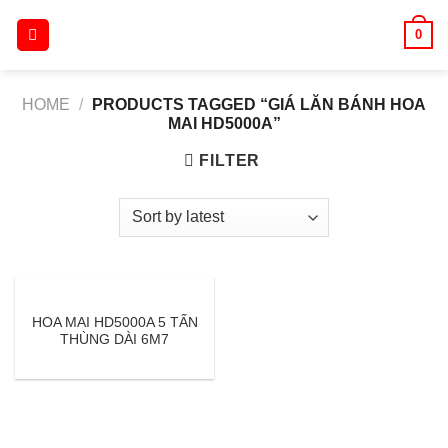
Skip
0
to
content
HOME
/
PRODUCTS TAGGED “GIÁ LĂN BÁNH HOA
MAI HD5000A”
FILTER
HOA MAI HD5000A 5 TẤN
THÙNG DÀI 6M7