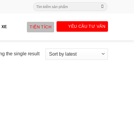
Search
for:
YÊU CẦU TƯ VẤN
TIỆN TÍCH
 XE
g the single result