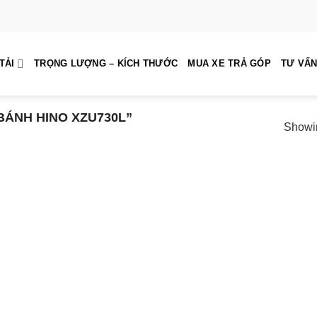
TẢI
TRỌNG LƯỢNG – KÍCH THƯỚC
MUA XE TRẢ GÓP
TƯ VẤN
BÁNH HINO XZU730L”
Showin