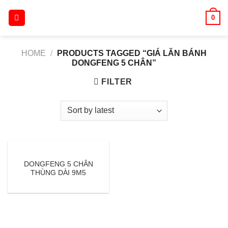
Skip
0
to
content
HOME
/
PRODUCTS TAGGED “GIÁ LĂN BÁNH
DONGFENG 5 CHÂN”
FILTER
DONGFENG 5 CHÂN
THÙNG DÀI 9M5