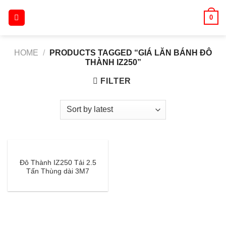
Skip
0
to
content
HOME
/
PRODUCTS TAGGED “GIÁ LĂN BÁNH ĐÔ
THÀNH IZ250”
FILTER
Đô Thành IZ250 Tải 2.5
Tấn Thùng dài 3M7