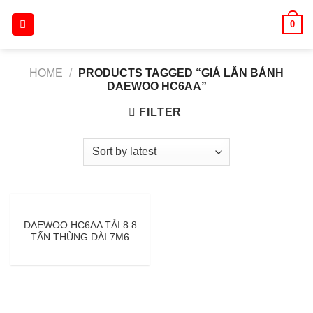
Skip
0
to
content
HOME
/
PRODUCTS TAGGED “GIÁ LĂN BÁNH
DAEWOO HC6AA”
FILTER
DAEWOO HC6AA TẢI 8.8
TẤN THÙNG DÀI 7M6