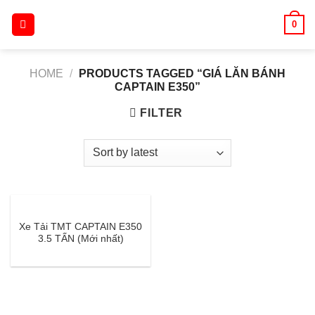
Skip
0
to
content
HOME
/
PRODUCTS TAGGED “GIÁ LĂN BÁNH
CAPTAIN E350”
FILTER
Xe Tải TMT CAPTAIN E350
3.5 TẤN (Mới nhất)