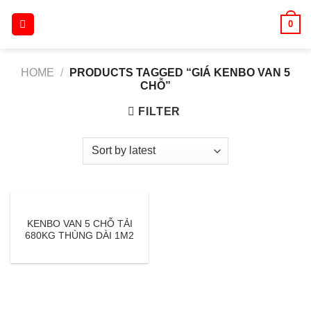
Skip
0
to
content
HOME
/
PRODUCTS TAGGED “GIÁ KENBO VAN 5
CHỖ”
FILTER
KENBO VAN 5 CHỖ TẢI
680KG THÙNG DÀI 1M2