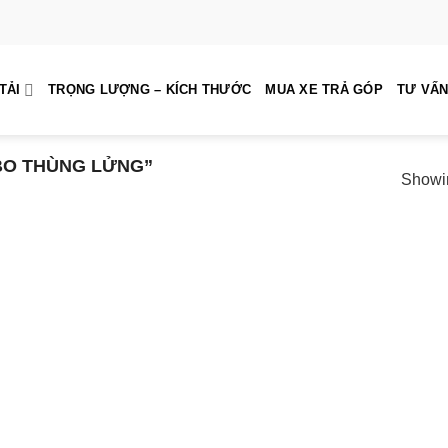
TẢI
TRỌNG LƯỢNG – KÍCH THƯỚC
MUA XE TRẢ GÓP
TƯ VẤN
BO THÙNG LỬNG”
Showin