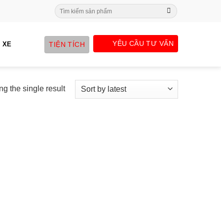
Search
for:
YÊU CẦU TƯ VẤN
TIỆN TÍCH
 XE
g the single result