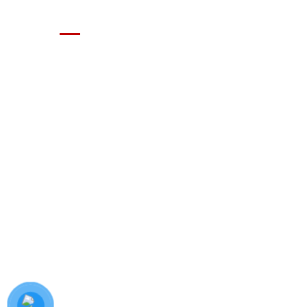
GIÁ XE Ô TÔ TẢI
Địa chỉ: Nam Từ Liêm, Hanoi, Vietnam
SĐT: 09814.15.112
Email: Muabanxe28@gmail.com