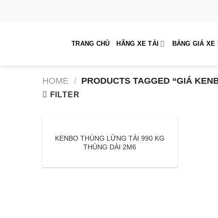
Skip
to
content
TRANG CHỦ
HÃNG XE TẢI
BẢNG GIÁ XE 
HOME
/
PRODUCTS TAGGED “GIÁ KEN
FILTER
KENBO THÙNG LỬNG TẢI 990 KG
THÙNG DÀI 2M6