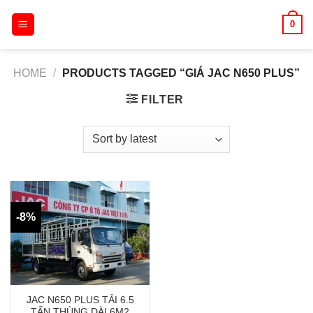
Skip
0
to
content
HOME
/
PRODUCTS TAGGED “GIÁ JAC N650 PLUS”
FILTER
-8%
JAC N650 PLUS TẢI 6.5
TẤN THÙNG DÀI 6M2