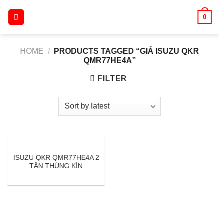
Skip
0
to
content
HOME
/
PRODUCTS TAGGED “GIÁ ISUZU QKR
QMR77HE4A”
FILTER
ISUZU QKR QMR77HE4A 2
TẤN THÙNG KÍN