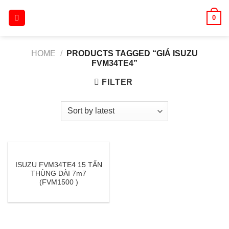
Skip
0
to
content
HOME
/
PRODUCTS TAGGED “GIÁ ISUZU
FVM34TE4”
FILTER
ISUZU FVM34TE4 15 TẤN
THÙNG DÀI 7m7
(FVM1500 )