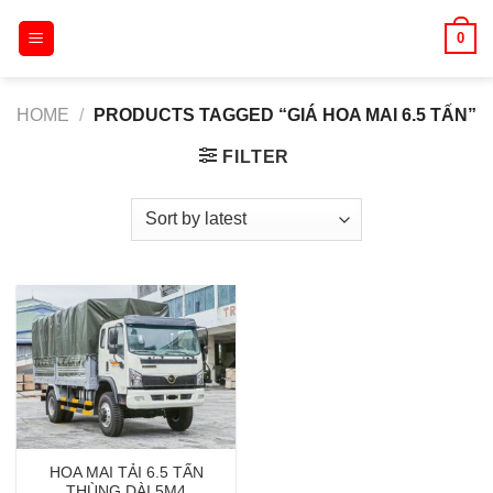
Skip
0
to
content
HOME
/
PRODUCTS TAGGED “GIÁ HOA MAI 6.5 TẤN”
FILTER
HOA MAI TẢI 6.5 TẤN
THÙNG DÀI 5M4