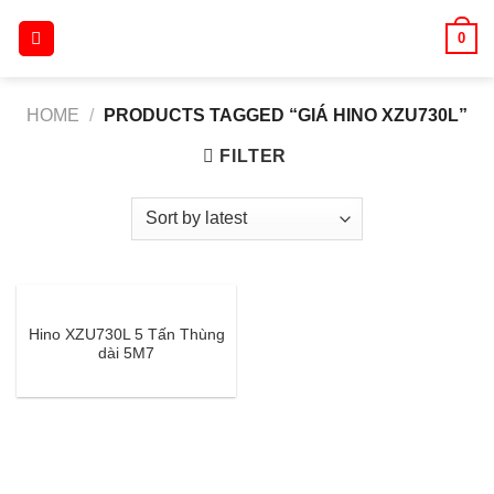
Skip
0
to
content
HOME
/
PRODUCTS TAGGED “GIÁ HINO XZU730L”
FILTER
Hino XZU730L 5 Tấn Thùng
dài 5M7