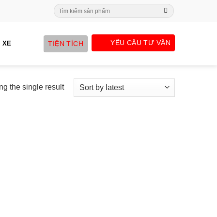
Search
for:
YÊU CẦU TƯ VẤN
TIỆN TÍCH
 XE
g the single result