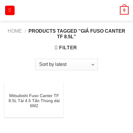
Skip
0
to
content
HOME
/
PRODUCTS TAGGED “GIÁ FUSO CANTER
TF 8.5L”
FILTER
Mitsubishi Fuso Canter TF
8.5L Tải 4.5 Tấn Thùng dài
6M2