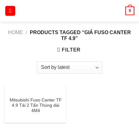
Skip
0
to
content
HOME
/
PRODUCTS TAGGED “GIÁ FUSO CANTER
TF 4.9”
FILTER
Mitsubishi Fuso Canter TF
4.9 Tải 2 Tấn Thùng dài
4M4