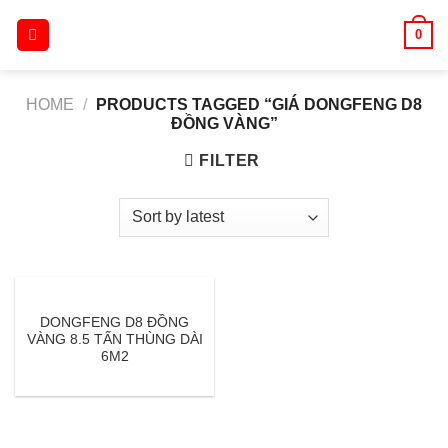
Skip
0
to
content
HOME
/
PRODUCTS TAGGED “GIÁ DONGFENG D8
ĐỒNG VÀNG”
FILTER
DONGFENG D8 ĐỒNG
VÀNG 8.5 TẤN THÙNG DÀI
6M2