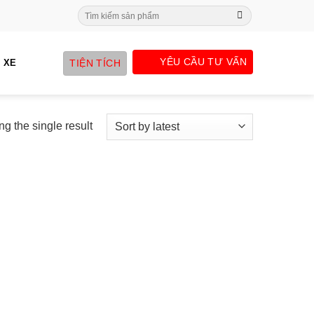
Search
for:
YÊU CẦU TƯ VẤN
TIỆN TÍCH
 XE
g the single result