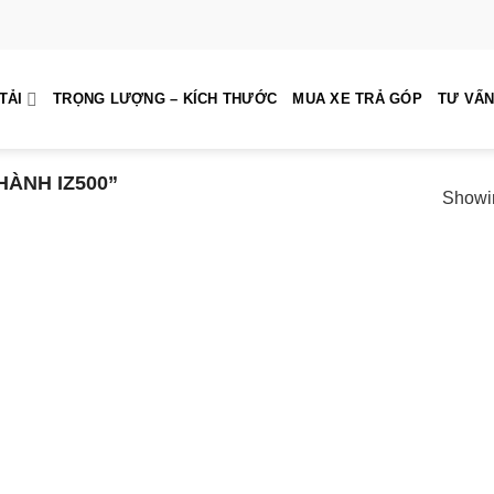
TẢI
TRỌNG LƯỢNG – KÍCH THƯỚC
MUA XE TRẢ GÓP
TƯ VẤN
ÀNH IZ500”
Showin