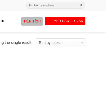
Search
for:
YÊU CẦU TƯ VẤN
TIỆN TÍCH
 XE
g the single result