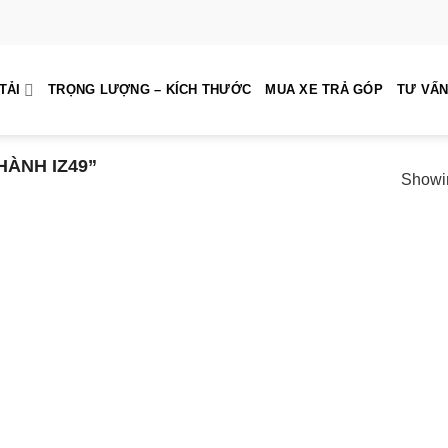
TẢI
TRỌNG LƯỢNG – KÍCH THƯỚC
MUA XE TRẢ GÓP
TƯ VẤN
ÀNH IZ49”
Showin