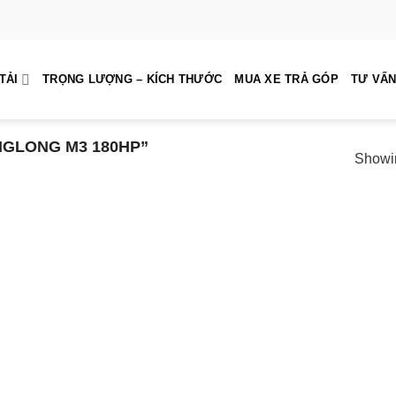
TẢI
TRỌNG LƯỢNG – KÍCH THƯỚC
MUA XE TRẢ GÓP
TƯ VẤN
GLONG M3 180HP”
Showin