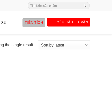
Search
for:
YÊU CẦU TƯ VẤN
TIỆN TÍCH
 XE
g the single result