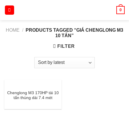
Skip
0
to
content
HOME
/
PRODUCTS TAGGED “GIÁ CHENGLONG M3
10 TẤN”
FILTER
Chenglong M3 170HP tải 10
tấn thùng dài 7.4 mét