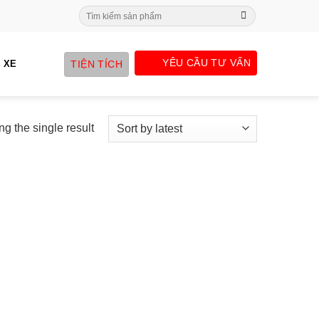
Search
for:
YÊU CẦU TƯ VẤN
TIỆN TÍCH
 XE
g the single result