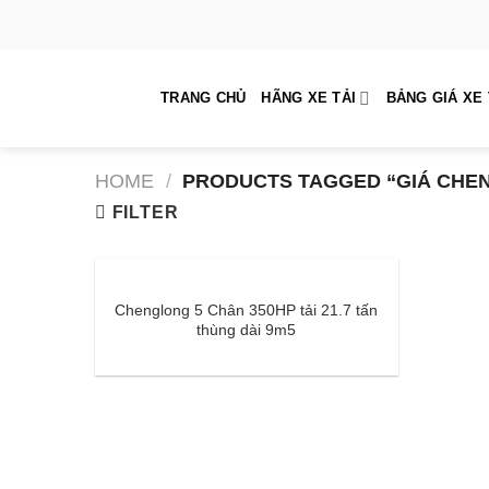
Skip
to
content
TRANG CHỦ
HÃNG XE TẢI
BẢNG GIÁ XE 
HOME
/
PRODUCTS TAGGED “GIÁ CHE
FILTER
Chenglong 5 Chân 350HP tải 21.7 tấn
thùng dài 9m5