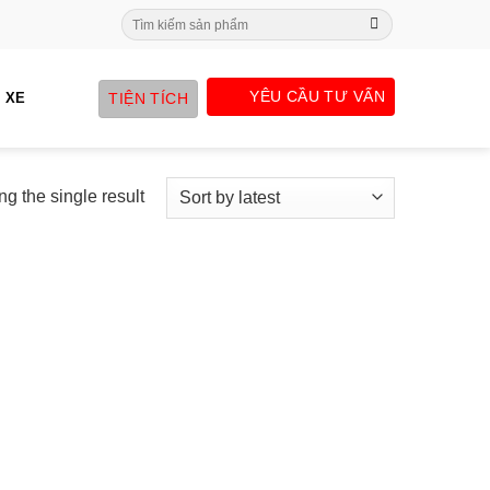
Search
for:
YÊU CẦU TƯ VẤN
TIỆN TÍCH
 XE
g the single result