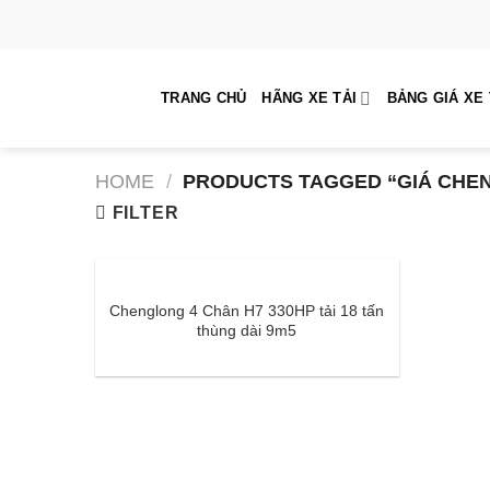
Skip
to
content
TRANG CHỦ
HÃNG XE TẢI
BẢNG GIÁ XE 
HOME
/
PRODUCTS TAGGED “GIÁ CHE
FILTER
Chenglong 4 Chân H7 330HP tải 18 tấn
thùng dài 9m5