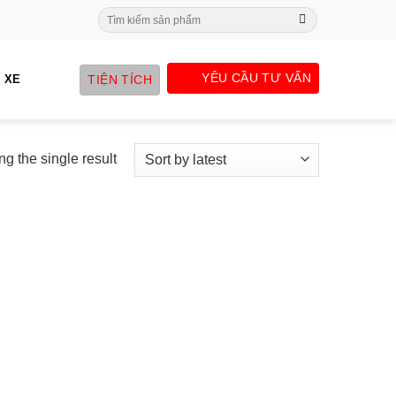
Search
for:
YÊU CẦU TƯ VẤN
TIỆN TÍCH
 XE
g the single result