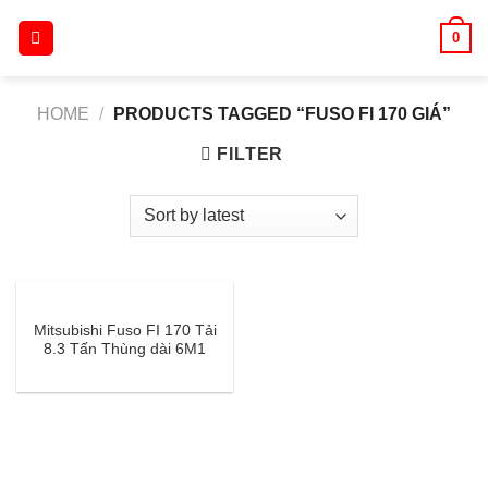
Skip
0
to
content
HOME
/
PRODUCTS TAGGED “FUSO FI 170 GIÁ”
FILTER
Mitsubishi Fuso FI 170 Tải
8.3 Tấn Thùng dài 6M1