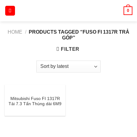
Skip
0
to
content
HOME
/
PRODUCTS TAGGED “FUSO FI 1317R TRẢ
GÓP”
FILTER
Mitsubishi Fuso FI 1317R
Tải 7.3 Tấn Thùng dài 6M9