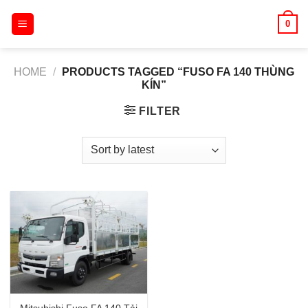
Skip
0
to
content
HOME
/
PRODUCTS TAGGED “FUSO FA 140 THÙNG
KÍN”
FILTER