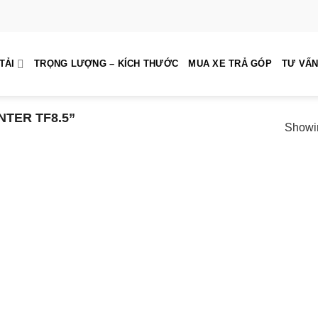
TẢI
TRỌNG LƯỢNG – KÍCH THƯỚC
MUA XE TRẢ GÓP
TƯ VẤN
TER TF8.5”
Showin