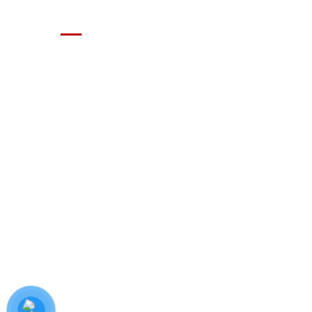
GIÁ XE Ô TÔ TẢI
Địa chỉ: Nam Từ Liêm, Hanoi, Vietnam
SĐT: 09814.15.112
Email: Muabanxe28@gmail.com