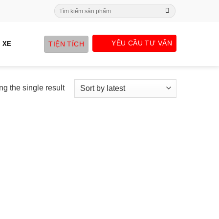
Search
for:
YÊU CẦU TƯ VẤN
TIỆN TÍCH
 XE
g the single result