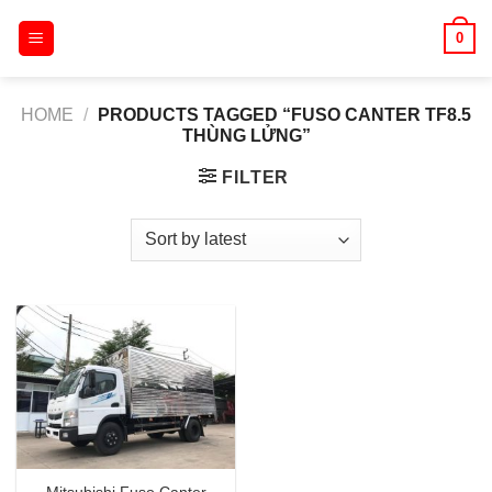
Skip
0
to
content
HOME
/
PRODUCTS TAGGED “FUSO CANTER TF8.5
THÙNG LỬNG”
FILTER