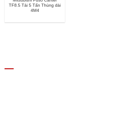
Mitsubishi Fuso Canter
TF8.5 Tải 5 Tấn Thùng dài
4M4
GIÁ XE Ô TÔ TẢI
Địa chỉ: Nam Từ Liêm, Hanoi, Vietnam
SĐT: 09814.15.112
Email: Muabanxe28@gmail.com