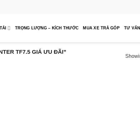
TẢI
TRỌNG LƯỢNG – KÍCH THƯỚC
MUA XE TRẢ GÓP
TƯ VẤN
ER TF7.5 GIÁ ƯU ĐÃI”
Showin