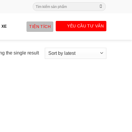
Search
for:
YÊU CẦU TƯ VẤN
TIỆN TÍCH
 XE
g the single result