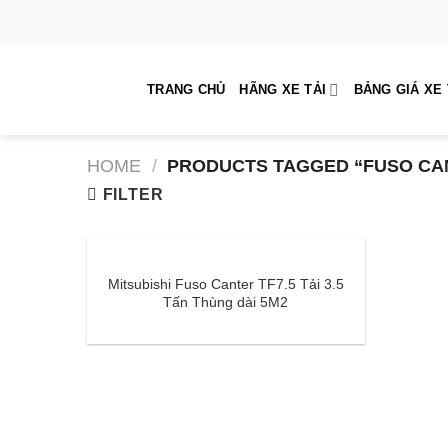
Skip
to
content
TRANG CHỦ
HÃNG XE TẢI
BẢNG GIÁ XE 
HOME
/
PRODUCTS TAGGED “FUSO CANT
FILTER
Mitsubishi Fuso Canter TF7.5 Tải 3.5
Tấn Thùng dài 5M2