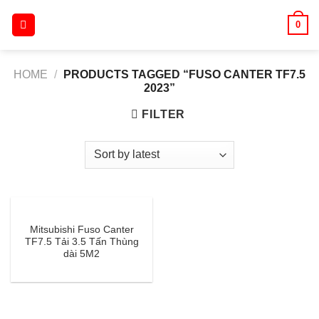
Skip
0
to
content
HOME
/
PRODUCTS TAGGED “FUSO CANTER TF7.5
2023”
FILTER
Mitsubishi Fuso Canter
TF7.5 Tải 3.5 Tấn Thùng
dài 5M2