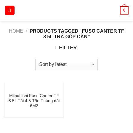
Skip
0
to
content
HOME
/
PRODUCTS TAGGED “FUSO CANTER TF
8.5L TRẢ GÓP CẦN”
FILTER
Mitsubishi Fuso Canter TF
8.5L Tải 4.5 Tấn Thùng dài
6M2