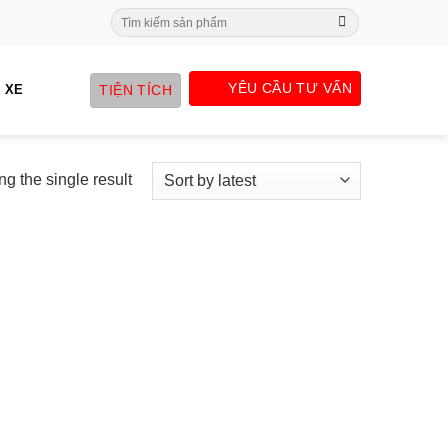
Search
for:
YÊU CẦU TƯ VẤN
TIỆN TÍCH
 XE
g the single result