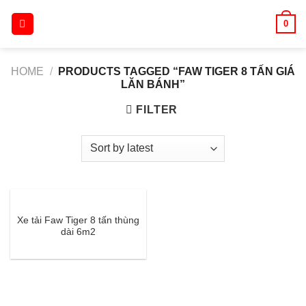
Skip
0
to
content
HOME
/
PRODUCTS TAGGED “FAW TIGER 8 TẤN GIÁ
LĂN BÁNH”
FILTER
Xe tải Faw Tiger 8 tấn thùng
dài 6m2