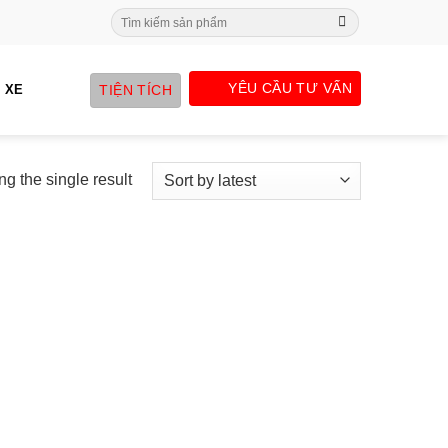
Search
for:
YÊU CẦU TƯ VẤN
TIỆN TÍCH
 XE
g the single result