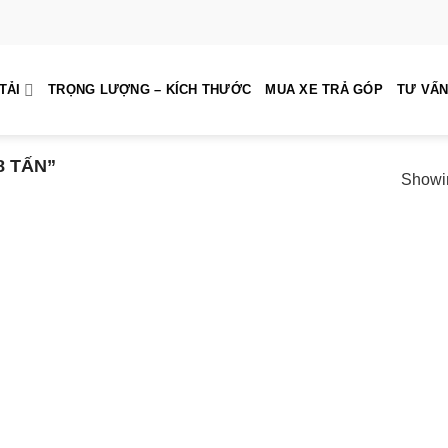
TẢI
TRỌNG LƯỢNG – KÍCH THƯỚC
MUA XE TRẢ GÓP
TƯ VẤN
8 TẤN”
Showin