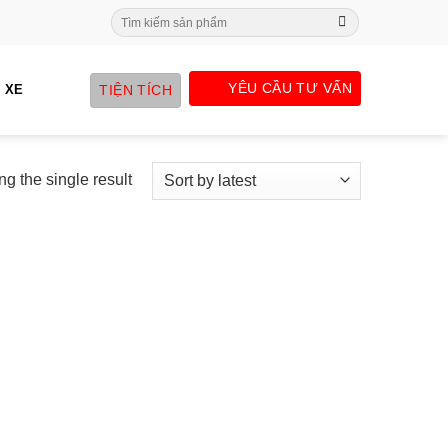
Search
for:
YÊU CẦU TƯ VẤN
TIỆN TÍCH
 XE
g the single result