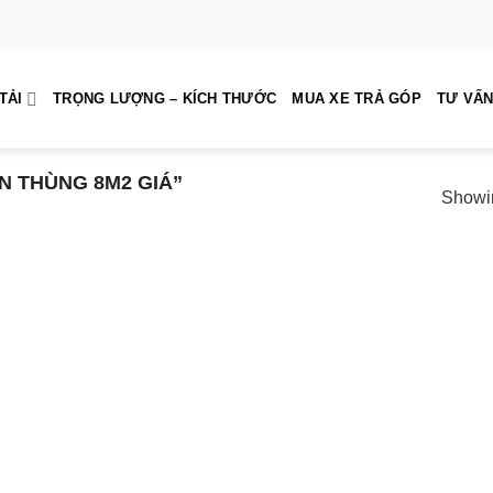
TẢI
TRỌNG LƯỢNG – KÍCH THƯỚC
MUA XE TRẢ GÓP
TƯ VẤN
N THÙNG 8M2 GIÁ”
Showin