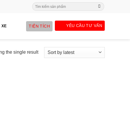
Search
for:
YÊU CẦU TƯ VẤN
TIỆN TÍCH
 XE
g the single result