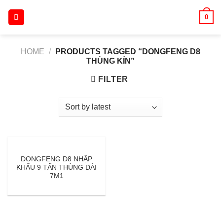
Skip
0
to
content
HOME
/
PRODUCTS TAGGED “DONGFENG D8
THÙNG KÍN”
FILTER
DONGFENG D8 NHẬP
KHẨU 9 TẤN THÙNG DÀI
7M1