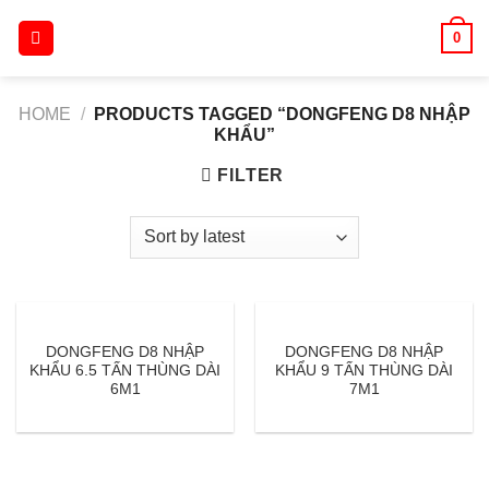
Skip
0
to
content
HOME
/
PRODUCTS TAGGED “DONGFENG D8 NHẬP
KHẨU”
FILTER
DONGFENG D8 NHẬP
DONGFENG D8 NHẬP
KHẨU 6.5 TẤN THÙNG DÀI
KHẨU 9 TẤN THÙNG DÀI
6M1
7M1