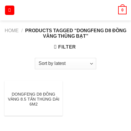
Skip
0
to
content
HOME
/
PRODUCTS TAGGED “DONGFENG D8 ĐỒNG
VÀNG THÙNG BẠT”
FILTER
DONGFENG D8 ĐỒNG
VÀNG 8.5 TẤN THÙNG DÀI
6M2