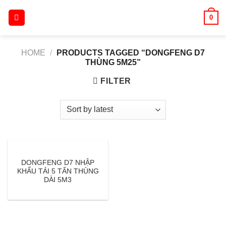
Skip
0
to
content
HOME
/
PRODUCTS TAGGED “DONGFENG D7
THÙNG 5M25”
FILTER
DONGFENG D7 NHẬP
KHẨU TẢI 5 TẤN THÙNG
DÀI 5M3