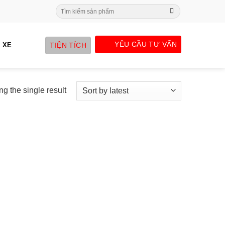
Search
for:
YÊU CẦU TƯ VẤN
TIỆN TÍCH
 XE
g the single result