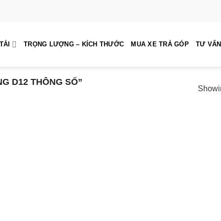
TẢI
TRỌNG LƯỢNG – KÍCH THƯỚC
MUA XE TRẢ GÓP
TƯ VẤN
G D12 THÔNG SỐ”
Showin