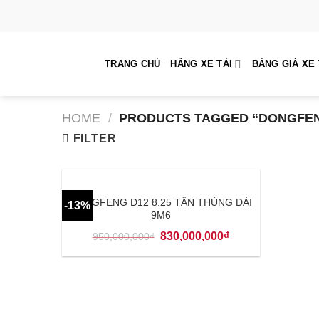
Skip
to
content
TRANG CHỦ
HÃNG XE TẢI
BẢNG GIÁ XE 
HOME
/
PRODUCTS TAGGED “DONGFEN
FILTER
DONGFENG D12 8.25 TẤN THÙNG DÀI
-13%
9M6
830,000,000
₫
950,000,000
₫