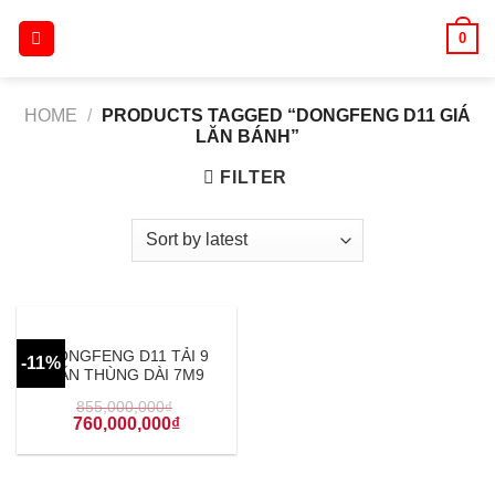
Skip
0
to
content
HOME
/
PRODUCTS TAGGED “DONGFENG D11 GIÁ
LĂN BÁNH”
FILTER
DONGFENG D11 TẢI 9
-11%
TẤN THÙNG DÀI 7M9
855,000,000
₫
760,000,000
₫