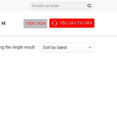
Search
for:
YÊU CẦU TƯ VẤN
TIỆN TÍCH
 XE
g the single result