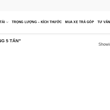
TẢI
TRỌNG LƯỢNG – KÍCH THƯỚC
MUA XE TRẢ GÓP
TƯ VẤN
G 5 TẤN”
Showin