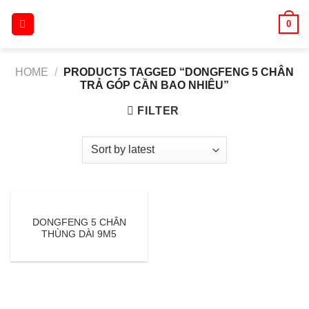
Skip
0
to
content
HOME
/
PRODUCTS TAGGED “DONGFENG 5 CHÂN
TRẢ GÓP CẦN BAO NHIÊU”
FILTER
DONGFENG 5 CHÂN
THÙNG DÀI 9M5