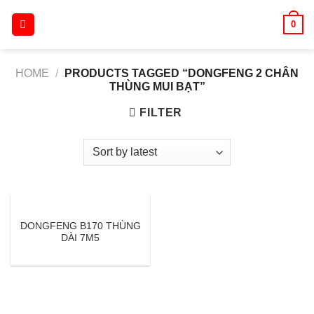
Skip
0
to
content
HOME
/
PRODUCTS TAGGED “DONGFENG 2 CHÂN
THÙNG MUI BẠT”
FILTER
DONGFENG B170 THÙNG
DÀI 7M5