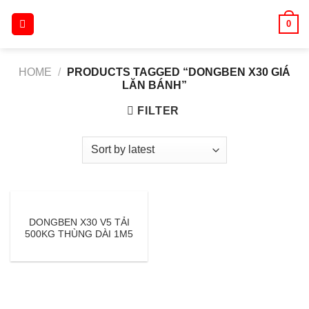
Skip
0
to
content
HOME
/
PRODUCTS TAGGED “DONGBEN X30 GIÁ
LĂN BÁNH”
FILTER
DONGBEN X30 V5 TẢI
500KG THÙNG DÀI 1M5