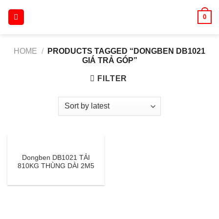
Skip
0
to
content
HOME
/
PRODUCTS TAGGED “DONGBEN DB1021
GIÁ TRẢ GÓP”
FILTER
Dongben DB1021 TẢI
810KG THÙNG DÀI 2M5