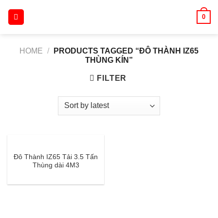
Skip
0
to
content
HOME
/
PRODUCTS TAGGED “ĐÔ THÀNH IZ65
THÙNG KÍN”
FILTER
Đô Thành IZ65 Tải 3.5 Tấn
Thùng dài 4M3