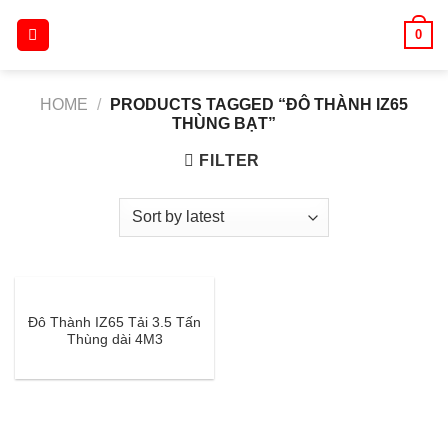
Skip
0
to
content
HOME
/
PRODUCTS TAGGED “ĐÔ THÀNH IZ65
THÙNG BẠT”
FILTER
Đô Thành IZ65 Tải 3.5 Tấn
Thùng dài 4M3